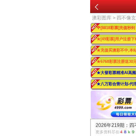
澳彩图库
> 四不像
🌹[8818彩票]充值
★[49彩票]用户注册下
★充值买澳彩不中,本
★6768彩票注册送30
★大發彩票精准AI高频
★八万彩合营计划-代理
2026年219期：
更多资料尽在
４
８
ｋ９