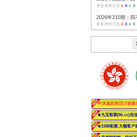
更多资料尽在
４
８
ｋ９
2026年210期：
更多资料尽在
４
８
ｋ９
🌹[凤凰彩票]百万财
★九宝彩票(9b.cc)充/
★1588彩票,大额客