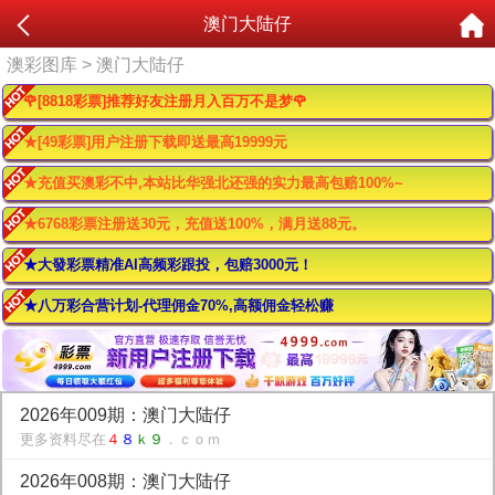
澳门大陆仔
澳彩图库
> 澳门大陆仔
🌹[8818彩票]推荐好友注册月入百万不是梦🌹
★[49彩票]用户注册下载即送最高19999元
★充值买澳彩不中,本站比华强北还强的实力最高包赔100%~
★6768彩票注册送30元，充值送100%，满月送88元。
★大發彩票精准AI高频彩跟投，包赔3000元！
★八万彩合营计划-代理佣金70%,高额佣金轻松赚
2026年009期：澳门大陆仔
更多资料尽在
４
８
ｋ９
．ｃｏｍ
2026年008期：澳门大陆仔