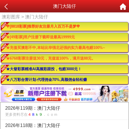
澳门大陆仔
澳彩图库
> 澳门大陆仔
🌹[8818彩票]推荐好友注册月入百万不是梦🌹
★[49彩票]用户注册下载即送最高19999元
★充值买澳彩不中,本站比华强北还强的实力最高包赔100%~
★6768彩票注册送30元，充值送100%，满月送88元。
★大發彩票精准AI高频彩跟投，包赔3000元！
★八万彩合营计划-代理佣金70%,高额佣金轻松赚
2026年119期：澳门大陆仔
更多资料尽在
４
８
ｋ９
．ｃｏｍ
2026年118期：澳门大陆仔