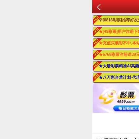
🌹[8818彩票]推荐
★[49彩票]用户注册下
★充值买澳彩不中,本
★6768彩票注册送30
★大發彩票精准AI高频
★八万彩合营计划-代理