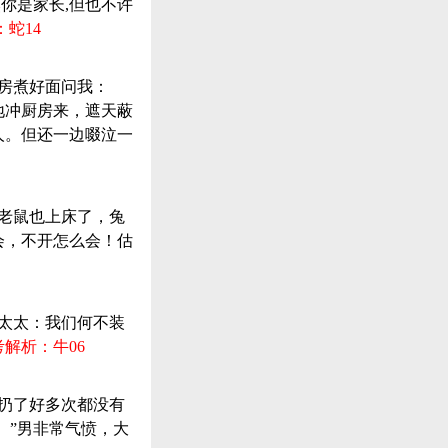
然你是家长,但也不许
蛇14
厨房煮好面问我：
地冲厨房来，遮天蔽
人。但还一边啜泣一
和老鼠也上床了，兔
会，不开怎么会！估
，太太：我们何不装
考解析：牛06
，扔了好多次都没有
。”男非常气愤，大