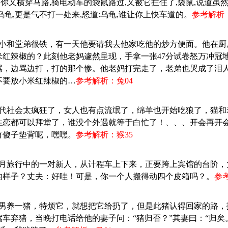
蟹,你又横穿马路,骑电动车的袋鼠路过,又被它拦住了,袋鼠,说道虽
乌龟,更是气不打一处来,怒道:乌龟,谁让你上快车道的。
参考解析：
：从小和堂弟很铁，有一天他要请我去他家吃他的炒方便面。他在
米红辣椒的？此刻他老妈遽然呈现，手拿一张47分试卷怒万冲冠
骂，边骂边打，打的那个惨。他老妈打完走了，老弟也哭成了泪
不要放小米红辣椒的…
参考解析：兔04
：现代社会太疯狂了，女人也有点流氓了，绵羊也开始吃狼了，猫
性恋都可以拜堂了，谁没个外遇就等于白忙了！、、、开会再开
有傻子垫背呢，嘿嘿。
参考解析：猴35
：蜜月旅行中的一对新人，从计程车上下来，正要跨上宾馆的台阶
的样子？丈夫：好哇！可是，你一个人搬得动四个皮箱吗？。
参
：一男养一猪，特烦它，就想把它给扔了，但是此猪认得回家的路
车弃猪，当晚打电话给他的妻子问：“猪归否？”其妻曰：“归矣