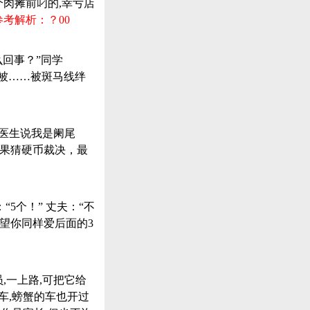
个肉摊前叼的,幸亏店
参考解析：？00
么回事？”同学
…被……被斑马线绊
个医生说我是阑尾
结果猜硬币裁决，最
“5个！” 丈夫：“不
希望你同样爱后面的3
,一上路,可把它给
驾车,螃蟹的车也开过