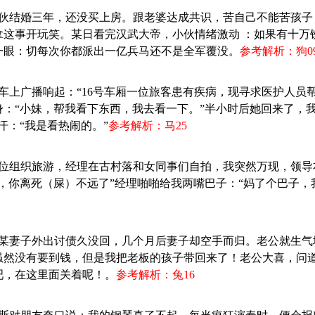
：小伙结婚三年，还没买上房。跟老婆达成共识，苦自己不能苦孩
拿这事开玩笑。某日看完汉武大帝，小伙情绪激动 ：如果有十万
一眼：切每次你都派出一亿兵马还不是全军覆没。
参考解析：狗0
火车上广播响起：“16号车厢一位旅客患有疾病，现寻求医护人员
：“小妹，帮我看下东西，我去看一下。”半小时后她回来了，我
汗：“我是看热闹的。”
参考解析：马25
：单位组织旅游，经理在古村落和女同事们自拍，我突然万现，领
，你离死（屎）不远了”经理啪啪给我两嘴巴子：“妈了个巴子，
：某某妻子外出讨债久没回，几个月后妻子却空手而归。老公就生
虽然没有要到钱，但是我把老板的孩子带回来了！老公大喜，问
吧，在这里面关着呢！。
参考解析：兔16