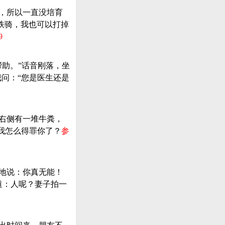
子，所以一直没培育
铁骑，我也可以打掉
9
帮助。”话音刚落，坐
问：“您是医生还是
导右侧有一堆牛粪，
我怎么得罪你了？
参
气地说：你真无能！
道：人呢？妻子拍一