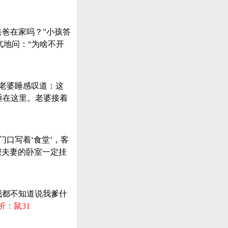
爸爸在家吗？”小孩答
气地问：“为啥不开
上老婆睡感叹道：这
睡在这里。老婆接着
口写着‘食堂’，客
想夫妻的卧室一定挂
我都不知道说我爹什
析：鼠31