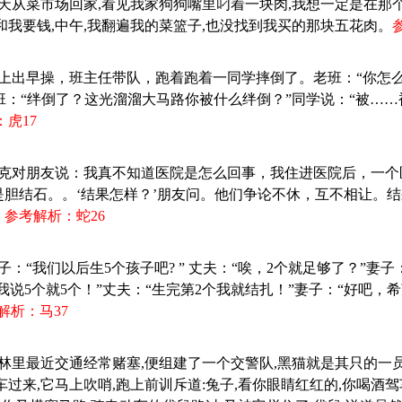
今天从菜市场回家,看见我家狗狗嘴里叼着一块肉,我想一定是在那
和我要钱,中午,我翻遍我的菜篮子,也没找到我买的那块五花肉。
早上出早操，班主任带队，跑着跑着一同学摔倒了。老班：“你怎
老班：“绊倒了？这光溜溜大马路你被什么绊倒？”同学说：“被…
虎17
：罗克对朋友说：我真不知道医院是怎么回事，我住进医院后，一
是胆结石。。‘结果怎样？’朋友问。他们争论不休，互不相让。
。
参考解析：蛇26
子：“我们以后生5个孩子吧? ” 丈夫：“唉，2个就足够了？”妻子：
“我说5个就5个！”丈夫：“生完第2个我就结扎！”妻子：“好吧，
解析：马37
森林里最近交通经常赌塞,便组建了一个交警队,黑猫就是其只的一员
车过来,它马上吹哨,跑上前训斥道:兔子,看你眼睛红红的,你喝酒