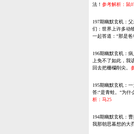
法！
参考解析：鼠0
197期幽默玄机：
们：世界上许多动
一起答道：“那是爸爸
196期幽默玄机
上免不了如此，我
回去把栅欗削尖。
195期幽默玄机：
答:“是青蛙。“为
析：马25
194期幽默玄机：
我那朝思暮想的大