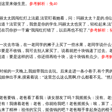
到这里来做生意。
参考解析：兔40
玛丽太太因闯红灯上法庭.法官盯着她看，问：玛丽太太？是的.你
知道？法官笑了，我曾是你的学生.玛丽太太也笑了，轻松起来.
现在罚你抄一千遍“我闯红灯错了，以后再也不犯了.”
参考解析：猪
：有一次去市场，在一老同学的摊子上买了一些水果，老同学说什
你要是不收钱，我可去别人家买了。说着就把十块钱递了过去。
说道：要是这样的话，你还得再给十块，这十块钱有点少。
参考解
小时候的一天晚上,我姐带我出去玩。后来走进一条小巷子,有个男
姐伸出手来,摸索着说：“这里怎么这么黑啊,什么都看不见。”
：跟老爸要钱，老爸看了看我：谈女朋友了吗？我摇摇头：没有。
没有！我缠着老爸：老爸，你就给我吧！老爸摇摇头：唉，算了
马来了精神：祖传的宝贝，挺值钱的吧？老爸顺手拿起身边的棍