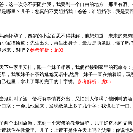
：爸爸，这一次你不要阻挡我，我要到一个自由的地方，那里有酒
那是哪里？儿子：您真的不要阻挡我！爸爸：谁阻挡你，我是要
：一妈妈怀孕了，四岁的小宝百思不得其解，他想知道，未来的弟
给小宝描绘道：先生出头，再生出身子，最后是两条腿，懂了吗
装起来，对吧？
参考解析：龙03
：昨天下午家里安排，跟一个妹子相亲，我俩都接到家里的死命令
还早，我和妹子在茶馆尴尬无语中,然后，妹子一直在抽着烟，玩
自己包里，拿出了即将完工的十字绣。
参考解析：虎05
：吝啬鬼刚叫了酒，恰巧有事情要外出，又怕别人偷喝了他刚叫的
一口痰；一会儿他回来，发现纸条上多了几个字：我也吐了一口
：父子两个出国旅游，来到一个宏伟的教堂游览，儿子好奇地问父
上帝就住在教堂里。儿子：上帝不是住在天上吗？父亲：你说也