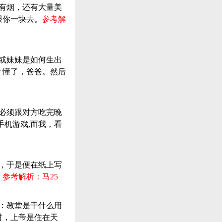
、有烟，还有大量美
跟你一块去。
参考解
弟或妹妹是如何生出
？懂了，爸爸。然后
：必须跟对方吃完晚
手机游戏,而我，看
酒，于是便在纸上写
。
参考解析：马25
亲：教堂是干什么用
对，上帝是住在天