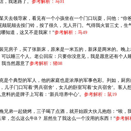
话，我迷路了。
参考解析：马01
生某天去领导家，看见有一个小孩坐在一个门口玩耍，问他：“你
就屁颠屁颠去按门铃，按了很久，无人开门。气得我火冒三丈，生
我哪知道，这又不是我家！”
参考解析：马49
：刚装完房子，买了张新床，原来是一米五的，新床是两米的。晚
，可以睡三个人。老公回应：只要你没意见，我是愿意还有个人
，我当然愿意了
参考解析：猪08
杰克是个典型的军人，他的家庭也是浓厚的军事色彩。列如，厨房门
’，儿子门口写着‘男兵宿舍’，女儿的卧室写着‘女兵宿舍’。客人
意料的是牌子上写着：‘新兵培养中心’。
参考解析：鼠19
昨晚兄弟一起烧烤，三子喝了点酒，就开始跟大伙儿抱怨：“唉，
辈，怎么这么牛B？ 居然生了我这么一个没用的东西！”
参考解