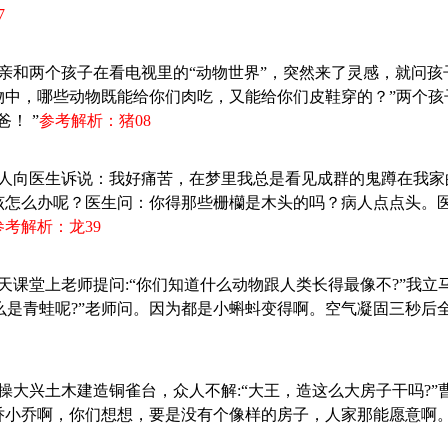
7
父亲和两个孩子在看电视里的“动物世界”，突然来了灵感，就问孩
物中，哪些动物既能给你们肉吃，又能给你们皮鞋穿的？”两个孩
！ ”
参考解析：猪08
：病人向医生诉说：我好痛苦，在梦里我总是看见成群的鬼蹲在我
该怎么办呢？医生问：你得那些栅欗是木头的吗？病人点点头。
参考解析：龙39
一天课堂上老师提问:“你们知道什么动物跟人类长得最像不?”我立
什么是青蛙呢?”老师问。因为都是小蝌蚪变得啊。空气凝固三秒后
曹操大兴土木建造铜雀台，众人不解:“大王，造这么大房子干吗?
乔小乔啊，你们想想，要是没有个像样的房子，人家那能愿意啊