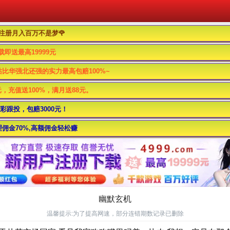
好友注册月入百万不是梦🌹
载即送最高19999元
站比华强北还强的实力最高包赔100%~
元，充值送100%，满月送88元。
彩跟投，包赔3000元！
佣金70%,高额佣金轻松赚
幽默玄机
温馨提示:为了提高网速，部分连错期数记录已删除