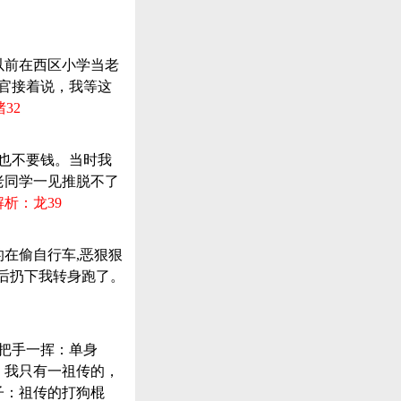
以前在西区小学当老
法官接着说，我等这
32
么也不要钱。当时我
老同学一见推脱不了
析：龙39
的在偷自行车,恶狠狠
然后扔下我转身跑了。
老把手一挥：单身
，我只有一祖传的，
子：祖传的打狗棍